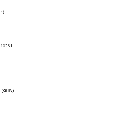
ds)
 10261
 (GIIN)