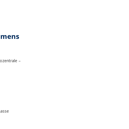
ehmens
ozentrale –
kasse