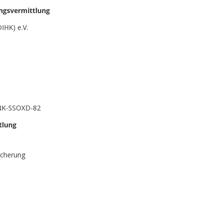
ungsvermittlung
IHK) e.V.
NNK-SSOXD-82
tlung
icherung