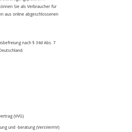
 können Sie als Verbraucher für
iten aus online abgeschlossenen
isbefreiung nach § 34d Abs. 7
Deutschland.
vertrag (VVG)
tlung und -beratung (VersVermV)