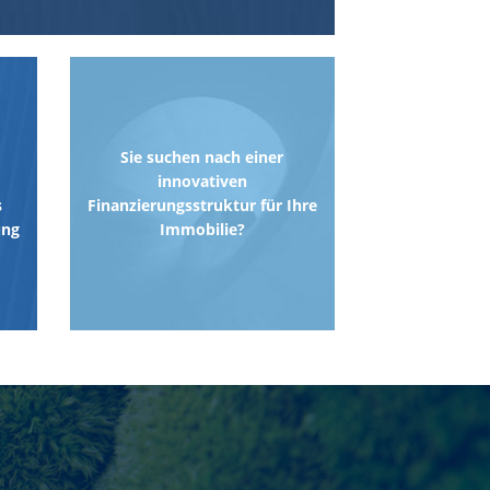
Sie suchen nach einer
innovativen
s
Finanzierungsstruktur für Ihre
ung
Immobilie?