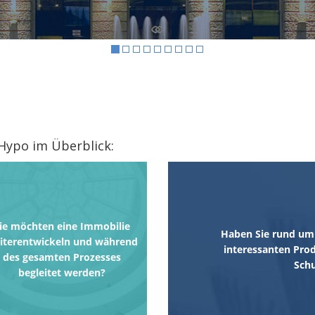
Hypo im Überblick:
ie möchten eine Immobilie
Haben Sie rund um 
iterentwickeln und während
interessanten Prod
des gesamten Prozesses
Schu
begleitet werden?