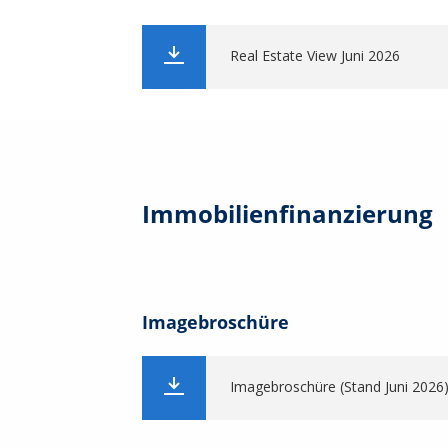
Zinssatzindikationen per 28.07.20
Real Estate View Juni 2026
Zinssatzindikationen per 27.07.20
Zinssatzindikationen per 24.07.20
Immobilienfinanzierung
Zinssatzindikationen per 23.07.20
Imagebroschüre
Zinssatzindikationen per 22.07.20
Imagebroschüre (Stand Juni 2026
Zinssatzindikationen per 21.07.20