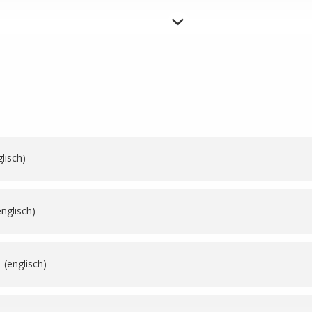
26
26
26
lisch)
26
nglisch)
26
 (englisch)
26