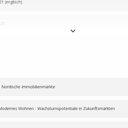
1 (englisch)
26
022
26
2 (englisch)
26
lisch)
26
6: Nordische Immobilienmärkte
 (englisch)
26
: Modernes Wohnen - Wachstumspotentiale in Zukunftsmärkten
nglisch)