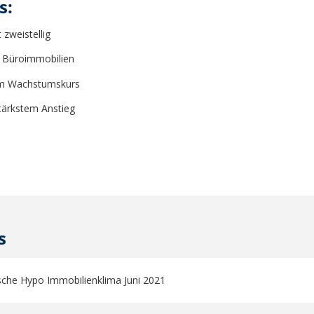
s:
zweistellig
n Büroimmobilien
em Wachstumskurs
tärkstem Anstieg
s
che Hypo Immobilienklima Juni 2021