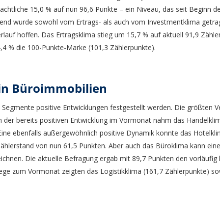
eachtliche 15,0 % auf nun 96,6 Punkte – ein Niveau, das seit Beginn
trend wurde sowohl vom Ertrags- als auch vom Investmentklima getrage
rlauf hoffen. Das Ertragsklima stieg um 15,7 % auf aktuell 91,9 Zähl
,4 % die 100-Punkte-Marke (101,3 Zählerpunkte).
in Büroimmobilien
e Segmente positive Entwicklungen festgestellt werden. Die größten 
 der bereits positiven Entwicklung im Vormonat nahm das Handelklim
ine ebenfalls außergewöhnlich positive Dynamik konnte das Hotelkli
Zählerstand von nun 61,5 Punkten. Aber auch das Büroklima kann eine
ichnen. Die aktuelle Befragung ergab mit 89,7 Punkten den vorläufig 
iege zum Vormonat zeigten das Logistikklima (161,7 Zählerpunkte) s