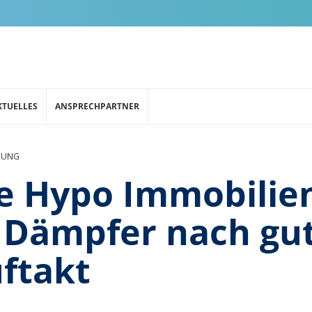
KTUELLES
ANSPRECHPARTNER
RUNG
e Hypo Immobilie
r Dämpfer nach g
ftakt