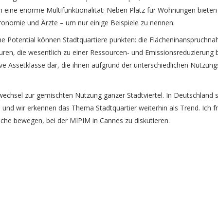
n eine enorme Multifunktionalität: Neben Platz für Wohnungen bieten
ronomie und Ärzte – um nur einige Beispiele zu nennen.
e Potential können Stadtquartiere punkten: die Flächeninanspruchnah
turen, die wesentlich zu einer Ressourcen- und Emissionsreduzierung b
e Assetklasse dar, die ihnen aufgrund der unterschiedlichen Nutzungsa
echsel zur gemischten Nutzung ganzer Stadtviertel. In Deutschland si
 und wir erkennen das Thema Stadtquartier weiterhin als Trend. Ich f
che bewegen, bei der MIPIM in Cannes zu diskutieren.