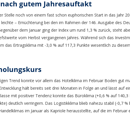
 nach gutem Jahresauftakt
 Stelle noch von einem fast schon euphorischen Start in das Jahr 202
h leichte – Ernüchterung bei den im Rahmen der 146. Ausgabe des D
 Gegenüber dem Januar ging der Index um rund 1,3 % zurück, steht a
iefstwerte vom Herbst vergangenen Jahres. Während sich das Investme
lem das Ertragsklima mit -3,0 % auf 117,3 Punkte wesentlich zu diese
rholungskurs
igen Trend konnte vor allem das Hotelklima im Februar Boden gut m
Entwicklung hält bereits seit drei Monaten in Folge an und lässt auf 
tklasse mit positiver Tendenz konnte das Büroklima (+0,6 % auf 140,
e) deutlich verringern. Das Logistikklima blieb nahezu stabil (-0,7 %
Handelklimas im Januar als Kapriole herausstellte, auf die im Februar