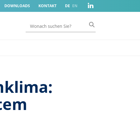
DOWNLOADS
KONTAKT
DE
EN
nklima:
utem