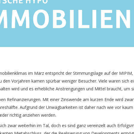
obilienklimas im März entspricht der Stimmungslage auf der MIPIM, 
zu den Vorjahren kamen spürbar weniger Besucher. Viele waren sich 
alten wird und es erhebliche Anstrengungen und Mittel braucht, um s
ben Refinanzierungen. Mit einer Zinswende am kurzen Ende wird zwar
ahreshälfte. Aufgrund der Unwägbarkeiten ist daher nach wie vor kau
der richtig anziehen werden.
ich zwar weiterhin im Tal, doch es sind ganz vereinzelt auch Erfolg
ikanten Mietabschluss, der die Realisierung von Developments ermögl