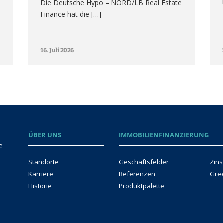
e
Die Deutsche Hypo – NORD/LB Real Estate
Finance hat die […]
16. Juli 2026
ÜBER UNS
IMMOBILIENFINANZIERUNG
e
Standorte
Geschäftsfelder
Zins
Karriere
Referenzen
Gre
Historie
Produktpalette