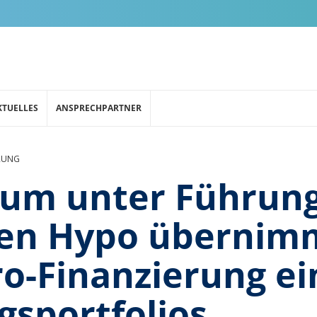
KTUELLES
ANSPRECHPARTNER
RUNG
ium unter Führung
en Hypo übernimm
ro-Finanzierung ei
sportfolios