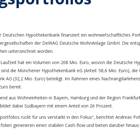
r Deutschen Hypothekenbank finanziert ein wohnwirtschaftliches Port
tergesellschaften der DeWAG Deutsche WohnAnlage GmbH. Die entsp
en unterzeichnet worden.
r Laufzeit hat ein Volumen von 208 Mio. Euro, wovon die Deutsche Hy
 sind die Münchener Hypothekenbank eG (Anteil: 58,6 Mio. Euro), di
nk AG (32,2 Mio. Euro) beteiligt. Im Rahmen eines Nachrangdarlehens 
uro bereit.
iegend aus Wohneinheiten in Bayern, Hamburg und der Region Frankf
ildet dabei Südbayern mit einem Anteil von 26 Prozent.
rtfolios rückt für uns verstärkt in den Fokus“, berichtet Andreas Poh
lien generieren einen stabilen Cash-flow und bieten darüber hinaus 