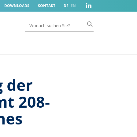
DOWNLOADS
KONTAKT
DE
EN
 der
t 208-
nes