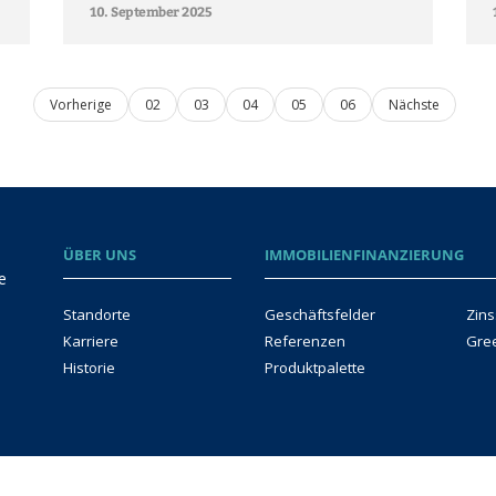
10. September 2025
Vorherige
02
03
04
05
06
Nächste
ÜBER UNS
IMMOBILIENFINANZIERUNG
e
Standorte
Geschäftsfelder
Zins
Karriere
Referenzen
Gre
Historie
Produktpalette