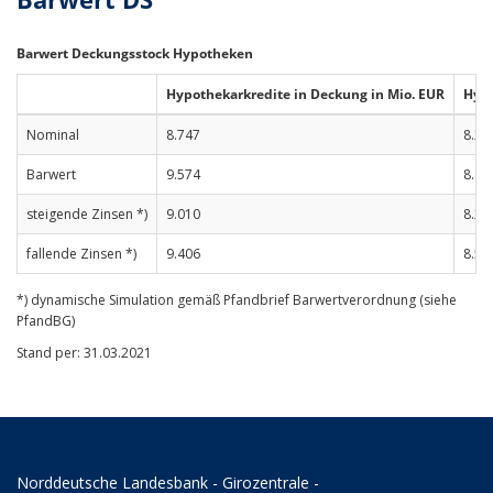
Barwert Deckungsstock Hypotheken
Hypothekarkredite in Deckung in Mio. EUR
Hypo
Nominal
8.747
8.28
Barwert
9.574
8.61
steigende Zinsen *)
9.010
8.27
fallende Zinsen *)
9.406
8.53
*) dynamische Simulation gemäß Pfandbrief Barwertverordnung (siehe
PfandBG)
Stand per: 31.03.2021
Norddeutsche Landesbank - Girozentrale -