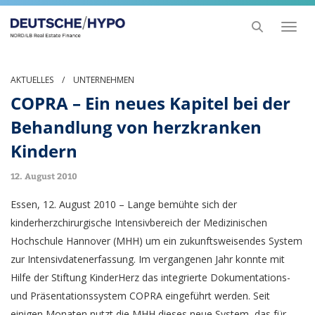
Toggl
naviga
AKTUELLES
/
UNTERNEHMEN
COPRA – Ein neues Kapitel bei der
Behandlung von herzkranken
Kindern
12. August 2010
Essen, 12. August 2010 – Lange bemühte sich der
kinderherzchirurgische Intensivbereich der Medizinischen
Hochschule Hannover (MHH) um ein zukunftsweisendes System
zur Intensivdatenerfassung. Im vergangenen Jahr konnte mit
Hilfe der Stiftung KinderHerz das integrierte Dokumentations-
und Präsentationssystem COPRA eingeführt werden. Seit
einigen Monaten nutzt die MHH dieses neue System, das für