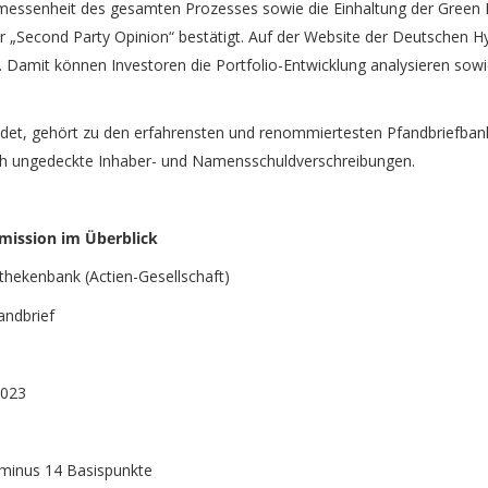
essenheit des gesamten Prozesses sowie die Einhaltung der Green 
„Second Party Opinion“ bestätigt. Auf der Website der Deutschen Hy
t. Damit können Investoren die Portfolio-Entwicklung analysieren sow
et, gehört zu den erfahrensten und renommiertesten Pfandbriefbanke
ch ungedeckte Inhaber- und Namensschuldverschreibungen.
mission im Überblick
enbank (Actien-Gesellschaft)
dbrief
023
us 14 Basispunkte