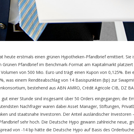
heute erstmals einen grünen Hypotheken-Pfandbrief emittiert. Sie is
en Grünen Pfandbrief im Benchmark-Format am Kapitalmarkt platziert 
in Volumen von 500 Mio. Euro und trägt einen Kupon von 0,125%. Be
13%, was einem Renditeabschlag von 14 Basispunkten (bp) zur Swapmit
enkonsortium, bestehend aus ABN AMRO, Crédit Agricole CIB, DZ B
n gut einer Stunde sind insgesamt über 50 Orders eingegangen; die E
utendsten Nachfrager waren dabei Asset Manager, Stiftungen, Priv
ken und staatsnahe Investoren. Der Anteil ausländischer Investoren
fandbrief sehr hoch. Die Deutsche Hypo gewann zahlreiche neue, groß
Spread von -14 bp hätte die Deutsche Hypo auf Basis des Orderbuche