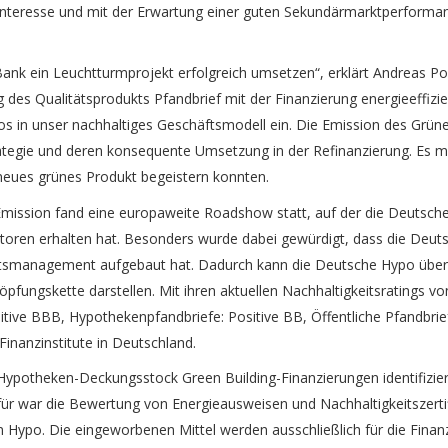
ninteresse und mit der Erwartung einer guten Sekundärmarktperforman
Bank ein Leuchtturmprojekt erfolgreich umsetzen“, erklärt Andreas Po
des Qualitätsprodukts Pfandbrief mit der Finanzierung energieeffizien
os in unser nachhaltiges Geschäftsmodell ein. Die Emission des Grünen
ategie und deren konsequente Umsetzung in der Refinanzierung. Es ma
 neues grünes Produkt begeistern konnten.
Emission fand eine europaweite Roadshow statt, auf der die Deutsch
toren erhalten hat. Besonders wurde dabei gewürdigt, dass die Deuts
eitsmanagement aufgebaut hat. Dadurch kann die Deutsche Hypo über
öpfungskette darstellen. Mit ihren aktuellen Nachhaltigkeitsratings 
ive BBB, Hypothekenpfandbriefe: Positive BB, Öffentliche Pfandbriefe
inanzinstitute in Deutschland.
Hypotheken-Deckungsstock Green Building-Finanzierungen identifizie
für war die Bewertung von Energieausweisen und Nachhaltigkeitszerti
ypo. Die eingeworbenen Mittel werden ausschließlich für die Finanzi