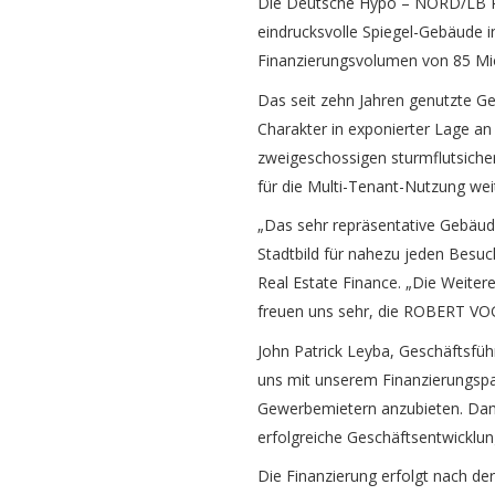
Die Deutsche Hypo – NORD/LB Re
eindrucksvolle Spiegel-Gebäude i
Finanzierungsvolumen von 85 Mio.
Das seit zehn Jahren genutzte G
Charakter in exponierter Lage an
zweigeschossigen sturmflutsicher
für die Multi-Tenant-Nutzung wei
„Das sehr repräsentative Gebäude
Stadtbild für nahezu jeden Besu
Real Estate Finance. „Die Weiter
freuen uns sehr, die ROBERT VOG
John Patrick Leyba, Geschäftsfü
uns mit unserem Finanzierungspa
Gewerbemietern anzubieten. Dami
erfolgreiche Geschäftsentwicklun
Die Finanzierung erfolgt nach 