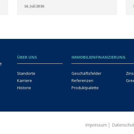
16. Juli 2026
ÜBER UNS
IMMOBILIENFINANZIERUNG
e
Standorte
Geschäftsfelder
Zins
Karriere
Referenzen
Gre
Historie
Produktpalette
Impressum
Datenschu