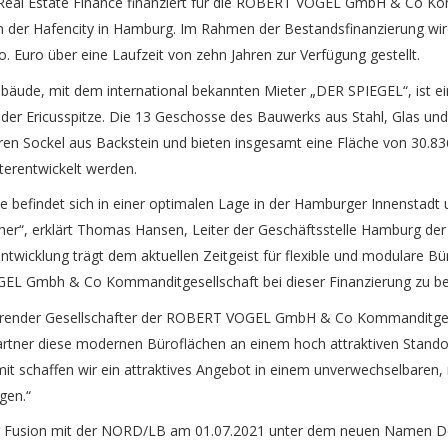
al Estate Finance finanziert für die ROBERT VOGEL GmbH & Co Ko
n der Hafencity in Hamburg. Im Rahmen der Bestandsfinanzierung wir
 Euro über eine Laufzeit von zehn Jahren zur Verfügung gestellt.
ebäude, mit dem international bekannten Mieter „DER SPIEGEL“, ist e
 der Ericusspitze. Die 13 Geschosse des Bauwerks aus Stahl, Glas u
en Sockel aus Backstein und bieten insgesamt eine Fläche von 30.836 
terentwickelt werden.
 befindet sich in einer optimalen Lage in der Hamburger Innenstadt 
cher“, erklärt Thomas Hansen, Leiter der Geschäftsstelle Hamburg 
entwicklung trägt dem aktuellen Zeitgeist für flexible und modulare
EL Gmbh & Co Kommanditgesellschaft bei dieser Finanzierung zu beg
hrender Gesellschafter der ROBERT VOGEL GmbH & Co Kommanditgesell
rtner diese modernen Büroflächen an einem hoch attraktiven Stando
t schaffen wir ein attraktives Angebot in einem unverwechselbaren,
gen.“
der Fusion mit der NORD/LB am 01.07.2021 unter dem neuen Namen