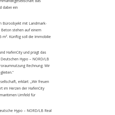
mmanditgesellschaft das
d dabei ein
in Büroobjekt mit Landmark-
nd Beton stehen auf einem
m². Künftig soll die Immobilie
und HafenCity und prägt das
der Deutschen Hypo – NORD/LB
 Büroraumnutzung Rechnung. Wir
leiten.“
schaft, erklärt: „Wir freuen
rt im Herzen der HafenCity
 maritimen Umfeld für
 Deutsche Hypo – NORD/LB Real