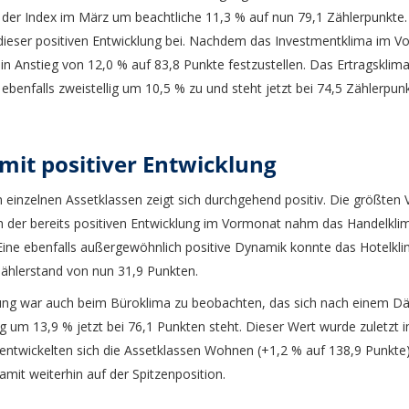
er Index im März um beachtliche 11,3 % auf nun 79,1 Zählerpunkte.
dieser positiven Entwicklung bei. Nachdem das Investmentklima im Vo
n Anstieg von 12,0 % auf 83,8 Punkte festzustellen. Das Ertragsklima
e ebenfalls zweistellig um 10,5 % zu und steht jetzt bei 74,5 Zählerpun
 mit positiver Entwicklung
 einzelnen Assetklassen zeigt sich durchgehend positiv. Die größten
 der bereits positiven Entwicklung im Vormonat nahm das Handelklim
ine ebenfalls außergewöhnlich positive Dynamik konnte das Hotelkli
Zählerstand von nun 31,9 Punkten.
ung war auch beim Büroklima zu beobachten, das sich nach einem Dä
 um 13,9 % jetzt bei 76,1 Punkten steht. Dieser Wert wurde zuletzt im
 entwickelten sich die Assetklassen Wohnen (+1,2 % auf 138,9 Punkte)
damit weiterhin auf der Spitzenposition.