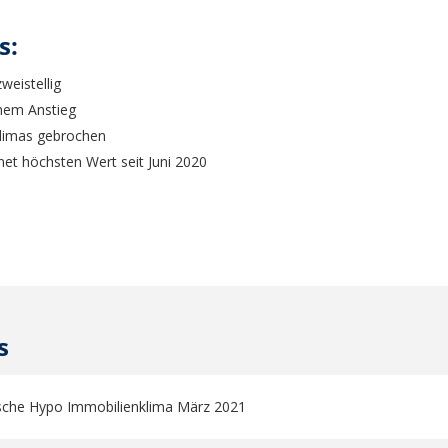
s:
weistellig
chem Anstieg
klimas gebrochen
net höchsten Wert seit Juni 2020
s
che Hypo Immobilienklima März 2021