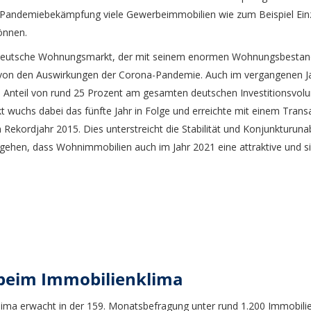
ur Pandemiebekämpfung viele Gewerbeimmobilien wie zum Beispiel Einz
önnen.
er deutsche Wohnungsmarkt, der mit seinem enormen Wohnungsbestan
 von den Auswirkungen der Corona-Pandemie. Auch im vergangenen J
nteil von rund 25 Prozent am gesamten deutschen Investitionsvolu
t wuchs dabei das fünfte Jahr in Folge und erreichte mit einem Tran
Rekordjahr 2015. Dies unterstreicht die Stabilität und Konjunkturuna
ehen, dass Wohnimmobilien auch im Jahr 2021 eine attraktive und si
 beim Immobilienklima
ma erwacht in der 159. Monatsbefragung unter rund 1.200 Immobilie