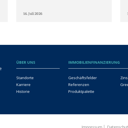
16. Juli 2026
ÜBER UNS
IMMOBILIENFINANZIERUNG
e
Standorte
Geschäftsfelder
Zins
Karriere
Referenzen
Gre
Historie
Produktpalette
Impressum
Datenschu