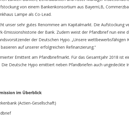
 Aufstockung von einem Bankenkonsortium aus BayernLB, Commerzbank
nkhaus Lampe als Co-Lead.
eicht unser sehr gutes Renommee am Kapitalmarkt. Die Aufstockung v
-Emissionshistorie der Bank. Zudem weist der Pfandbrief nun eine de
tandsvorsitzender der Deutschen Hypo. „Unsere wettbewerbsfähigen 
basieren auf unserer erfolgreichen Refinanzierung.“
mierter Emittent am Pfandbriefmarkt. Für das Gesamtjahr 2018 ist e
t. Die Deutsche Hypo emittiert neben Pfandbriefen auch ungedeckte I
mission im Überblick
nbank (Actien-Gesellschaft)
brief