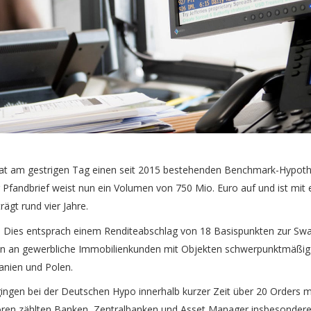
t am gestrigen Tag einen seit 2015 bestehenden Benchmark-Hypoth
r Pfandbrief weist nun ein Volumen von 750 Mio. Euro auf und ist mi
rägt rund vier Jahre.
. Dies entsprach einem Renditeabschlag von 18 Basispunkten zur Sw
n an gewerbliche Immobilienkunden mit Objekten schwerpunktmäßig 
anien und Polen.
ngen bei der Deutschen Hypo innerhalb kurzer Zeit über 20 Orders 
toren zählten Banken, Zentralbanken und Asset Manager insbesondere