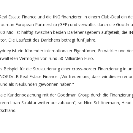
l Estate Finance und die ING finanzieren in einem Club-Deal ein de
 Goodman European Partnership (GEP) und verwaltet durch die Goodm
 Mio. ist hälftig zwischen beiden Darlehensgebern aufgeteilt, die I
tor. Die Laufzeit des Darlehens beträgt fünf Jahre.
dney ist ein führender internationaler Eigentümer, Entwickler und Ver
rwalteten Vermögen von rund 50 Milliarden Euro.
es Beispiel für die Strukturierung einer cross-border Finanzierung in 
NORD/LB Real Estate Finance. „Wir freuen uns, dass wir diesen re
 und als Neukunden gewonnen haben.“
obale Kundenbeziehung mit der Goodman Group durch die Finanzierun
 Green Loan-Struktur weiter auszubauen“, so Nico Schönemann, Head o
tschland.