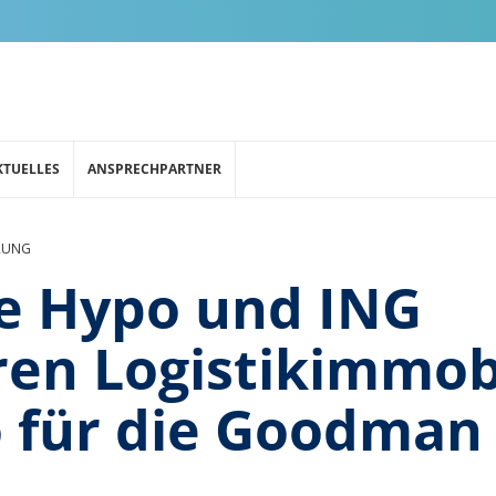
KTUELLES
ANSPRECHPARTNER
RUNG
e Hypo und ING
ren Logistikimmob
o für die Goodman