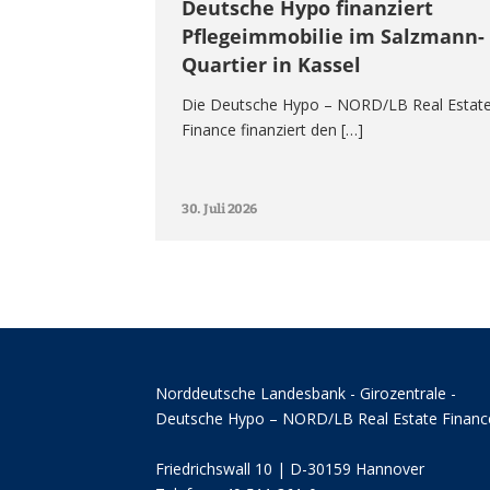
Deutsche Hypo finanziert
Pflegeimmobilie im Salzmann-
Quartier in Kassel
Die Deutsche Hypo – NORD/LB Real Estat
Finance finanziert den […]
30. Juli 2026
Norddeutsche Landesbank - Girozentrale -
Deutsche Hypo – NORD/LB Real Estate Financ
Friedrichswall 10 | D-30159 Hannover