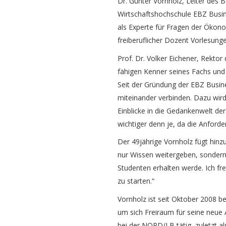
Dr. Günter Vornholz, Leiter de
Wirtschaftshochschule EBZ Busin
als Experte für Fragen der Ökono
freiberuflicher Dozent Vorlesun
Prof. Dr. Volker Eichener, Rektor
fähigen Kenner seines Fachs und
Seit der Gründung der EBZ Busine
miteinander verbinden. Dazu wird 
Einblicke in die Gedankenwelt de
wichtiger denn je, da die Anford
Der 49jährige Vornholz fügt hinz
nur Wissen weitergeben, sondern 
Studenten erhalten werde. Ich f
zu starten.“
Vornholz ist seit Oktober 2008 b
um sich Freiraum für seine neue 
bei der NORD/LB tätig, zuletzt a