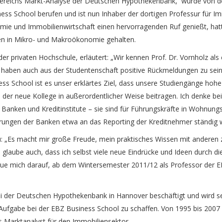
s Bereichs Markt-Analyse der Deutschen Hypothekenbank, wurde von 
ess School berufen und ist nun Inhaber der dortigen Professur für I
mie und Immobilienwirtschaft einen hervorragenden Ruf genießt, hatte
gen in Mikro- und Makroökonomie gehalten.
 der privaten Hochschule, erläutert: „Wir kennen Prof. Dr. Vornholz al
 haben auch aus der Studentenschaft positive Rückmeldungen zu sein
ss School ist es unser erklärtes Ziel, dass unsere Studiengänge hohe
der neue Kollege in außerordentlicher Weise beitragen. Ich denke bei
r Banken und Kreditinstitute – sie sind für Führungskräfte in Wohnu
erungen der Banken etwa an das Reporting der Kreditnehmer ständig w
u: „Es macht mir große Freude, mein praktisches Wissen mit anderen z
glaube auch, dass ich selbst viele neue Eindrücke und Ideen durch die
reue mich darauf, ab dem Wintersemester 2011/12 als Professor der E
ei der Deutschen Hypothekenbank in Hannover beschäftigt und wird sei
Aufgabe bei der EBZ Business School zu schaffen. Von 1995 bis 2007
ls Marktanalyst für den Immobiliensektor.