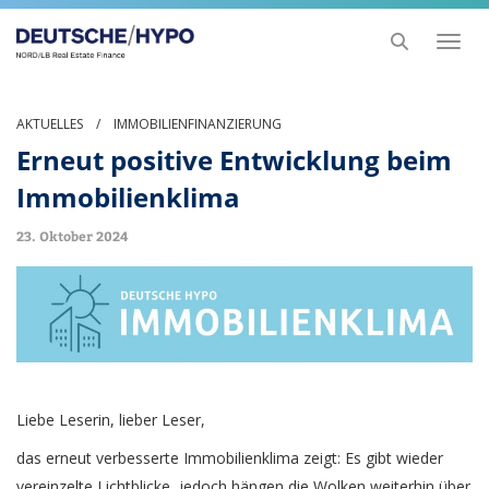
Toggl
naviga
AKTUELLES
/
IMMOBILIENFINANZIERUNG
Erneut positive Entwicklung beim
Immobilienklima
23. Oktober 2024
Liebe Leserin, lieber Leser,
das erneut verbesserte Immobilienklima zeigt: Es gibt wieder
vereinzelte Lichtblicke, jedoch hängen die Wolken weiterhin über