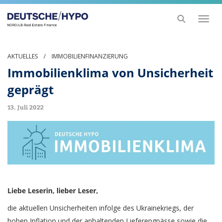
Toggl
naviga
AKTUELLES
/
IMMOBILIENFINANZIERUNG
Immobilienklima von Unsicherheit
geprägt
13. Juli 2022
Liebe Leserin, lieber Leser,
die aktuellen Unsicherheiten infolge des Ukrainekriegs, der
hohen Inflation und der anhaltenden Lieferengpässe sowie die