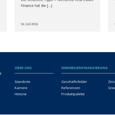
Finance hat die […]
16. Juli 2026
ÜBER UNS
IMMOBILIENFINANZIERUNG
e
Standorte
Geschäftsfelder
Zins
Karriere
Referenzen
Gre
Historie
Produktpalette