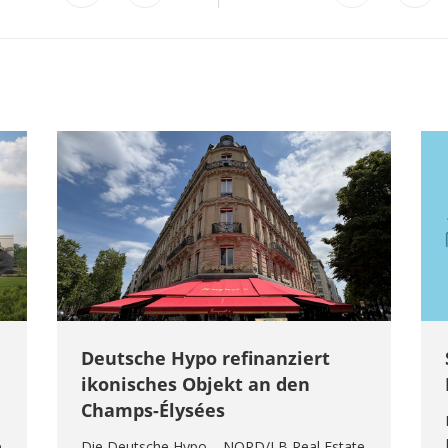
Deutsche Hypo refinanziert
ikonisches Objekt an den
Champs-Élysées
e
Die Deutsche Hypo – NORD/LB Real Estate