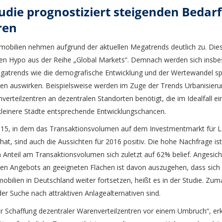
die prognostiziert steigenden Bedarf
ren
obilien nehmen aufgrund der aktuellen Megatrends deutlich zu. Dies 
en Hypo aus der Reihe „Global Markets“. Demnach werden sich insbe
Megatrends wie die demografische Entwicklung und der Wertewandel sp
en auswirken. Beispielsweise werden im Zuge der Trends Urbanisierun
nverteilzentren an dezentralen Standorten benötigt, die im Idealfall ei
 kleinere Städte entsprechende Entwicklungschancen.
015, in dem das Transaktionsvolumen auf dem Investmentmarkt für Lo
hat, sind auch die Aussichten für 2016 positiv. Die hohe Nachfrage is
 Anteil am Transaktionsvolumen sich zuletzt auf 62% belief. Angesic
en Angebots an geeigneten Flächen ist davon auszugehen, dass sich 
bilien in Deutschland weiter fortsetzen, heißt es in der Studie. Zum
der Suche nach attraktiven Anlagealternativen sind.
er Schaffung dezentraler Warenverteilzentren vor einem Umbruch“, erk