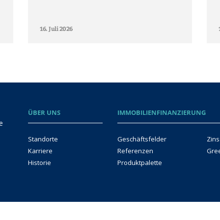
16. Juli 2026
ÜBER UNS
IMMOBILIENFINANZIERUNG
e
Standorte
Geschäftsfelder
Zins
Karriere
Referenzen
Gre
Historie
Produktpalette