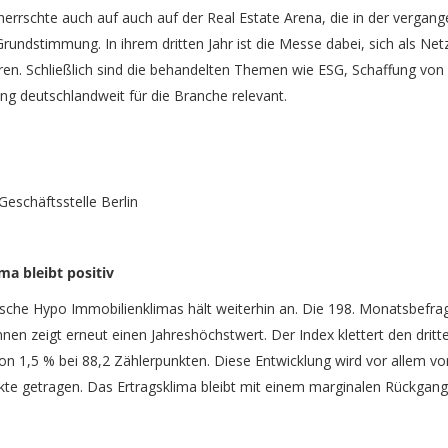
herrschte auch auf auch auf der Real Estate Arena, die in der verga
Grundstimmung. In ihrem dritten Jahr ist die Messe dabei, sich als Ne
ieren. Schließlich sind die behandelten Themen wie ESG, Schaffung v
ng deutschlandweit für die Branche relevant.
Geschäftsstelle Berlin
a bleibt positiv
che Hypo Immobilienklimas hält weiterhin an. Die 198. Monatsbefra
nen zeigt erneut einen Jahreshöchstwert. Der Index klettert den drit
 von 1,5 % bei 88,2 Zählerpunkten. Diese Entwicklung wird vor allem v
e getragen. Das Ertragsklima bleibt mit einem marginalen Rückgang